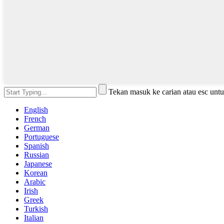
Tekan masuk ke carian atau esc unt
English
French
German
Portuguese
Spanish
Russian
Japanese
Korean
Arabic
Irish
Greek
Turkish
Italian