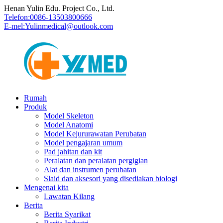
Henan Yulin Edu. Project Co., Ltd.
Telefon:
0086-13503800666
E-mel:
Yulinmedical@outlook.com
Rumah
Produk
Model Skeleton
Model Anatomi
Model Kejururawatan Perubatan
Model pengajaran umum
Pad jahitan dan kit
Peralatan dan peralatan pergigian
Alat dan instrumen perubatan
Slaid dan aksesori yang disediakan biologi
Mengenai kita
Lawatan Kilang
Berita
Berita Syarikat