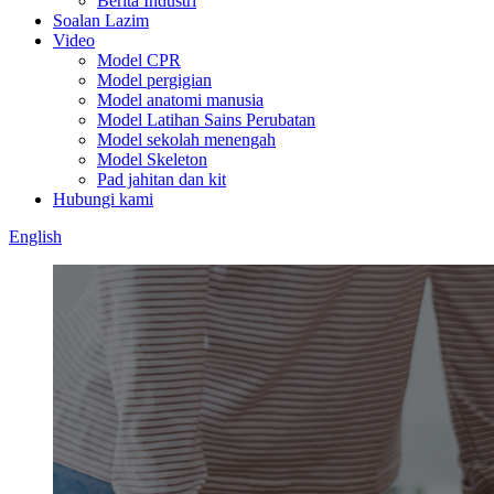
Berita Industri
Soalan Lazim
Video
Model CPR
Model pergigian
Model anatomi manusia
Model Latihan Sains Perubatan
Model sekolah menengah
Model Skeleton
Pad jahitan dan kit
Hubungi kami
English