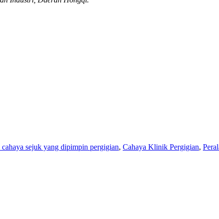
 cahaya sejuk yang dipimpin pergigian
,
Cahaya Klinik Pergigian
,
Peral