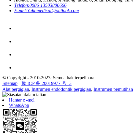
Telefon:
0086-13503800666
E-mel:
Yulinmedical@outlook.com
© Copyright - 2010-2023: Semua hak terpelihara.
Sitemap
-
豫 ICP 备 20019977 号 -3
Alat pergigian
,
Instrumen endodontik pergigian
,
Instrumen pemutihan
Hantar e -mel
WhatsApp