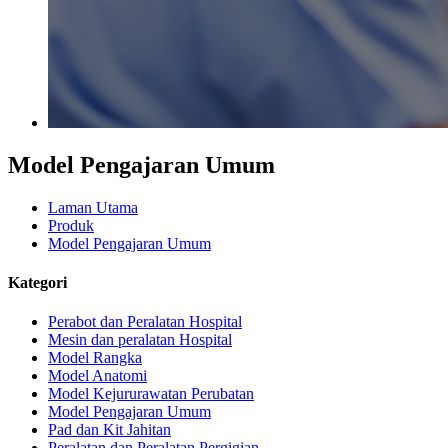
Model Pengajaran Umum
Laman Utama
Produk
Model Pengajaran Umum
Kategori
Perabot dan Peralatan Hospital
Mesin dan peralatan Hospital
Model Rangka
Model Anatomi
Model Kejururawatan Perubatan
Model Pengajaran Umum
Pad dan Kit Jahitan
Peralatan dan Peralatan Pergigian