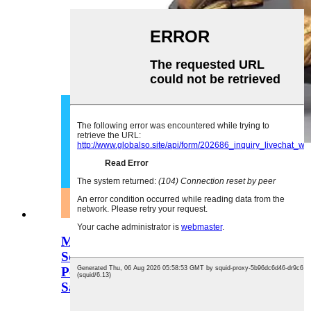
Model Peralatan Eksperimen Sains
Sekolah Rendah Seismograf untuk
Pengajaran Geografi untuk Makmal
Sains Rendah