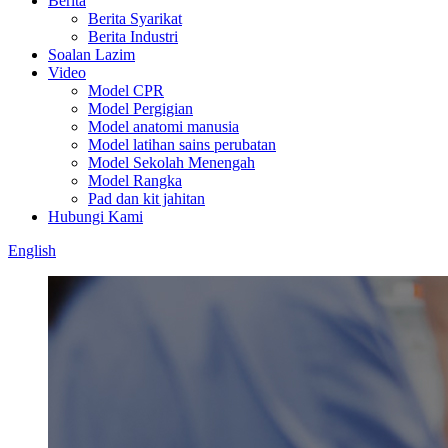
Berita
Berita Syarikat
Berita Industri
Soalan Lazim
Video
Model CPR
Model Pergigian
Model anatomi manusia
Model latihan sains perubatan
Model Sekolah Menengah
Model Rangka
Pad dan kit jahitan
Hubungi Kami
English