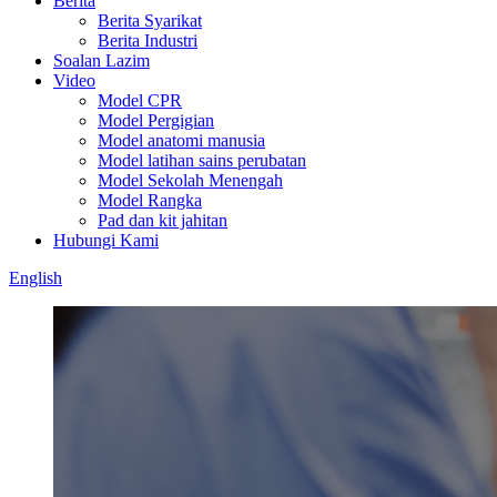
Berita
Berita Syarikat
Berita Industri
Soalan Lazim
Video
Model CPR
Model Pergigian
Model anatomi manusia
Model latihan sains perubatan
Model Sekolah Menengah
Model Rangka
Pad dan kit jahitan
Hubungi Kami
English