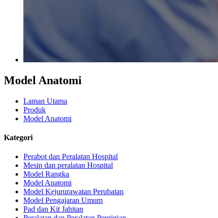
Model Anatomi
Laman Utama
Produk
Model Anatomi
Kategori
Perabot dan Peralatan Hospital
Mesin dan peralatan Hospital
Model Rangka
Model Anatomi
Model Kejururawatan Perubatan
Model Pengajaran Umum
Pad dan Kit Jahitan
Peralatan dan Peralatan Pergigian