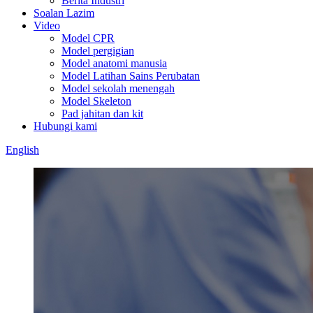
Berita Industri
Soalan Lazim
Video
Model CPR
Model pergigian
Model anatomi manusia
Model Latihan Sains Perubatan
Model sekolah menengah
Model Skeleton
Pad jahitan dan kit
Hubungi kami
English