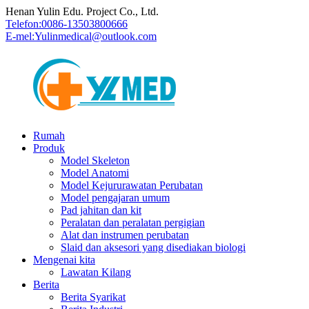
Henan Yulin Edu. Project Co., Ltd.
Telefon:
0086-13503800666
E-mel:
Yulinmedical@outlook.com
Rumah
Produk
Model Skeleton
Model Anatomi
Model Kejururawatan Perubatan
Model pengajaran umum
Pad jahitan dan kit
Peralatan dan peralatan pergigian
Alat dan instrumen perubatan
Slaid dan aksesori yang disediakan biologi
Mengenai kita
Lawatan Kilang
Berita
Berita Syarikat