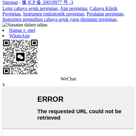
Sitemap
-
豫 ICP 备 20019977 号 -3
Lajur cahaya sejuk pergigian
,
Alat pergigian
,
Cahaya Klinik
Pergigian
,
Instrumen endodontik pergigian
,
Peralatan pergigian
,
Instrumen pemutihan cahaya sejuk yang dipimpin pergigian
,
Hantar e -mel
WhatsApp
WeChat
x