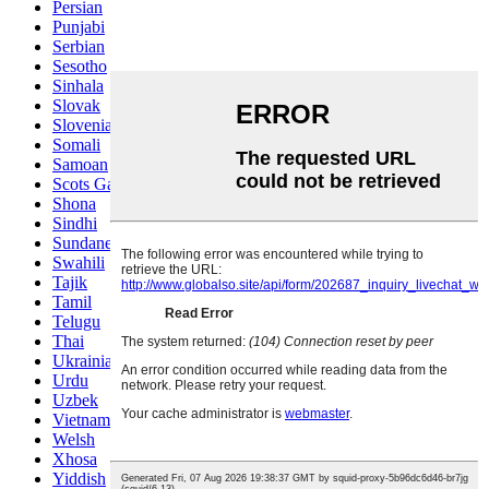
Persian
Punjabi
Serbian
Sesotho
Sinhala
Slovak
Slovenian
Somali
Samoan
Scots Gaelic
Shona
Sindhi
Sundanese
Swahili
Tajik
Tamil
Telugu
Thai
Ukrainian
Urdu
Uzbek
Vietnamese
Welsh
Xhosa
Yiddish