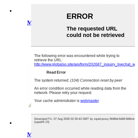
Model otot tali bahu besar semulajadi
Model fleksibel saiz hidup tulang