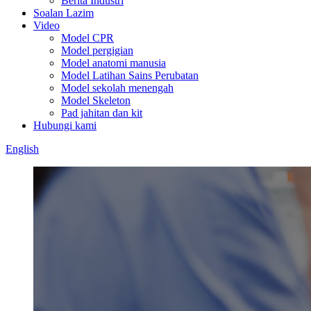
Berita Industri
Soalan Lazim
Video
Model CPR
Model pergigian
Model anatomi manusia
Model Latihan Sains Perubatan
Model sekolah menengah
Model Skeleton
Pad jahitan dan kit
Hubungi kami
English