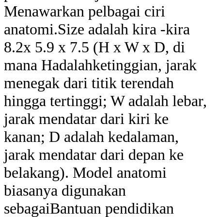
Menawarkan pelbagai ciri
anatomi.Size adalah kira -kira
8.2x 5.9 x 7.5 (H x W x D, di
mana H
adalah
ketinggian, jarak
menegak dari titik terendah
hingga tertinggi; W adalah lebar,
jarak mendatar dari kiri ke
kanan; D adalah kedalaman,
jarak mendatar dari depan ke
belakang). Model anatomi
biasanya digunakan
sebagai
Bantuan pendidikan