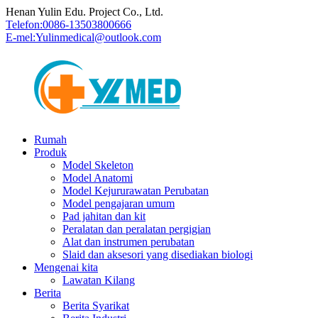
Henan Yulin Edu. Project Co., Ltd.
Telefon:
0086-13503800666
E-mel:
Yulinmedical@outlook.com
Rumah
Produk
Model Skeleton
Model Anatomi
Model Kejururawatan Perubatan
Model pengajaran umum
Pad jahitan dan kit
Peralatan dan peralatan pergigian
Alat dan instrumen perubatan
Slaid dan aksesori yang disediakan biologi
Mengenai kita
Lawatan Kilang
Berita
Berita Syarikat